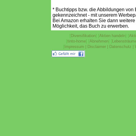
* Buchtipps bzw. die Abbildungen von 
gekennzeichnet - mit unserem Werbepar
Bei Amazon erhalten Sie dann weitere
Möglichkeit, das Buch zu erwerben.
[
Diversifikation
] [
Aktien handeln
] [
Akt
[
tinto-home
] [
Abnehmen
] [
Lebensträum
[
Impressum | Disclaimer | Datenschutz |