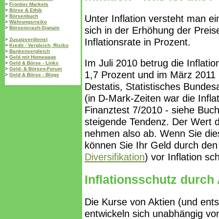
>
Frontier Markets
>
Börse & Ethik
>
Börsenbuch
Unter Inflation versteht man e
>
Währungsrisiko
>
Börsencrash-Signale
sich in der Erhöhung der Preis
>
Zusatzverdienst
Inflationsrate in Prozent.
>
Kredit - Vergleich, Risiko
>
Bankenvergleich
>
Geld mit Homepage
Im Juli 2010 betrug die Inflat
>
Geld & Börse - Links
>
Geld- & Börsen-Forum
1,7 Prozent und im März 2011 l
>
Geld & Börse - Blogs
Destatis, Statistisches Bundesa
(in D-Mark-Zeiten war die Infl
Finanztest 7/2010 - siehe Bucht
steigende Tendenz. Der Wert d
nehmen also ab. Wenn Sie die
können Sie Ihr Geld durch den 
Diversifikation
) vor Inflation sc
Inflationsschutz durch
Die Kurse von Aktien (und ent
entwickeln sich unabhängig von 