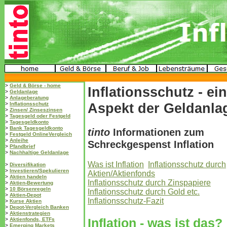
>
Geld & Börse - home
Inflationsschutz - ein
>
Geldanlage
>
Anlageberatung
Aspekt der Geldanla
>
Inflationsschutz
>
Zinsen/ Zinseszinsen
>
Tagesgeld oder Festgeld
>
Tagesgeldkonto
>
Bank Tagesgeldkonto
tinto
Informationen zum
>
Festgeld OnlineVergleich
>
Anleihe
Schreckgespenst Inflation
>
Pfandbrief
>
Nachhaltige Geldanlage
Was ist Inflation
Inflationsschutz durch
>
Diversifikation
>
Investieren/Spekulieren
Aktien/Aktienfonds
>
Aktien handeln
Inflationsschutz durch Zinspapiere
>
Aktien-Bewertung
>
10 Börsenregeln
Inflationsschutz durch Gold etc.
>
Aktien-Depot
Inflationsschutz-Fazit
>
Kurse Aktien
>
Depot-Vergleich Banken
>
Aktienstrategien
Inflation - was ist das?
>
Aktienfonds, ETFs
>
Emerging Markets